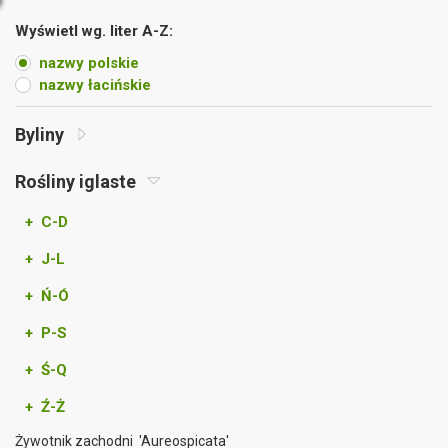
Wyświetl wg. liter A-Z:
nazwy polskie
nazwy łacińskie
Byliny
Rośliny iglaste
+ C-D
+ J-L
+ Ń-Ó
+ P-S
+ Ś-Q
+ Ź-Ż
Żywotnik zachodni 'Aureospicata'