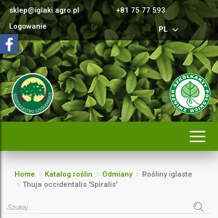
sklep@iglaki.agro.pl
+81 75 77 593
Logowanie
PL
Rozwi
nawig
Home
Katalog roślin
Odmiany
Rośliny iglaste
Thuja occidentalis 'Spiralis'