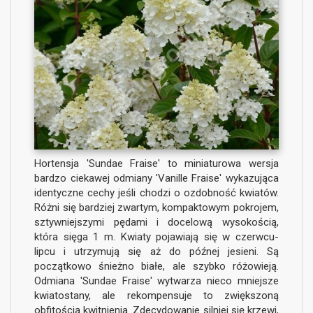
Hortensja 'Sundae Fraise' to miniaturowa wersja
bardzo ciekawej odmiany 'Vanille Fraise' wykazująca
identyczne cechy jeśli chodzi o ozdobność kwiatów.
Różni się bardziej zwartym, kompaktowym pokrojem,
sztywniejszymi pędami i docelową wysokością,
która sięga 1 m. Kwiaty pojawiają się w czerwcu-
lipcu i utrzymują się aż do późnej jesieni. Są
początkowo śnieżno białe, ale szybko różowieją.
Odmiana 'Sundae Fraise' wytwarza nieco mniejsze
kwiatostany, ale rekompensuje to zwiększoną
obfitością kwitnienia. Zdecydowanie silniej się krzewi,