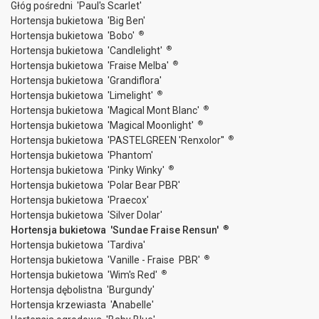
Głóg pośredni 'Paul's Scarlet'
Hortensja bukietowa 'Big Ben'
®
Hortensja bukietowa 'Bobo'
®
Hortensja bukietowa 'Candlelight'
®
Hortensja bukietowa 'Fraise Melba'
Hortensja bukietowa 'Grandiflora'
®
Hortensja bukietowa 'Limelight'
®
Hortensja bukietowa 'Magical Mont Blanc'
®
Hortensja bukietowa 'Magical Moonlight'
®
Hortensja bukietowa 'PASTELGREEN 'Renxolor''
Hortensja bukietowa 'Phantom'
®
Hortensja bukietowa 'Pinky Winky'
Hortensja bukietowa 'Polar Bear PBR'
Hortensja bukietowa 'Praecox'
Hortensja bukietowa 'Silver Dolar'
®
Hortensja bukietowa 'Sundae Fraise Rensun'
Hortensja bukietowa 'Tardiva'
®
Hortensja bukietowa 'Vanille - Fraise PBR'
®
Hortensja bukietowa 'Wim's Red'
Hortensja dębolistna 'Burgundy'
Hortensja krzewiasta 'Anabelle'