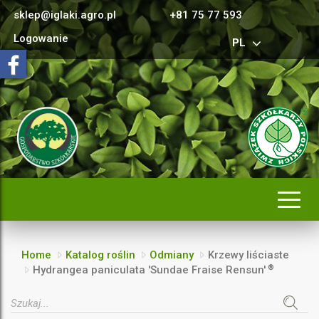
sklep@iglaki.agro.pl
+81 75 77 593
Logowanie
PL
Rozwi
nawig
Home
Katalog roślin
Odmiany
Krzewy liściaste
®
Hydrangea paniculata 'Sundae Fraise Rensun'