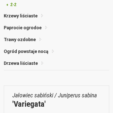
+ Ź-Ż
Krzewy liściaste
Paprocie ogrodoe
Trawy ozdobne
Ogród powstaje nocą
Drzewa liściaste
Jałowiec sabiński / Juniperus sabina
'Variegata'