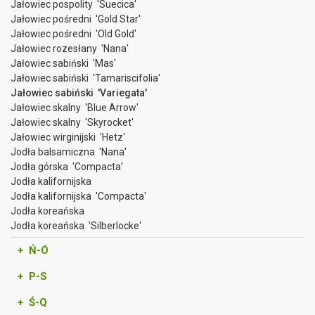
Jałowiec pospolity 'Suecica'
Jałowiec pośredni 'Gold Star'
Jałowiec pośredni 'Old Gold'
Jałowiec rozesłany 'Nana'
Jałowiec sabiński 'Mas'
Jałowiec sabiński 'Tamariscifolia'
Jałowiec sabiński 'Variegata'
Jałowiec skalny 'Blue Arrow'
Jałowiec skalny 'Skyrocket'
Jałowiec wirginijski 'Hetz'
Jodła balsamiczna 'Nana'
Jodła górska 'Compacta'
Jodła kalifornijska
Jodła kalifornijska 'Compacta'
Jodła koreańska
Jodła koreańska 'Silberlocke'
+ Ń-Ó
+ P-S
+ Ś-Q