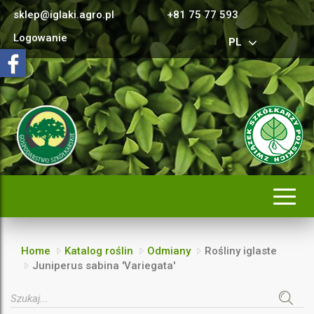
sklep@iglaki.agro.pl
+81 75 77 593
Logowanie
PL
Rozwi
nawig
Home
Katalog roślin
Odmiany
Rośliny iglaste
Juniperus sabina 'Variegata'