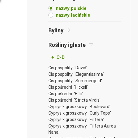
nazwy polskie
nazwy łacińskie
Byliny
Rośliny iglaste
+ C-D
Cis pospolity 'David'
Cis pospolity 'Elegantissima'
Cis pospolity 'Summergold'
Cis pośredni 'Hicksii'
Cis pośredni 'Hillii'
Cis pośredni 'Stricta Virdis'
Cyprysik groszkowy 'Boulevard'
Cyprysik groszkowy 'Curly Tops'
Cyprysik groszkowy 'Filifera'
Cyprysik groszkowy 'Filifera Aurea
Nana'