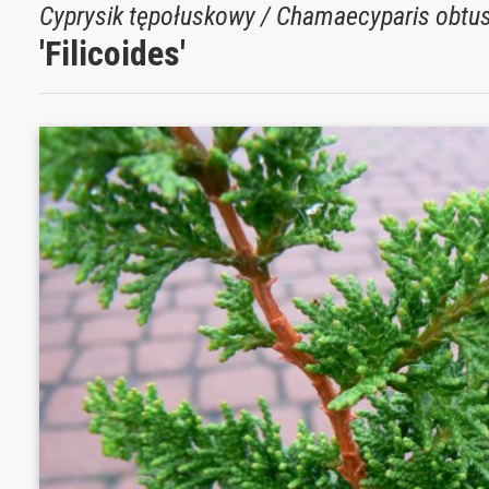
Cyprysik tępołuskowy / Chamaecyparis obtu
'Filicoides'