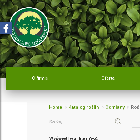
O firmie
Oferta
Home
Katalog roślin
Odmiany
Rośl
Wyświetl wg. liter A-Z: