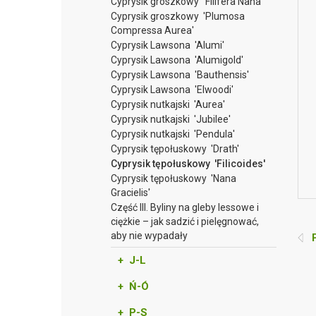
Cyprysik groszkowy 'Filifera Nana'
Cyprysik groszkowy 'Plumosa
Compressa Aurea'
Cyprysik Lawsona 'Alumi'
Cyprysik Lawsona 'Alumigold'
Cyprysik Lawsona 'Bauthensis'
Cyprysik Lawsona 'Elwoodi'
Cyprysik nutkajski 'Aurea'
Cyprysik nutkajski 'Jubilee'
Cyprysik nutkajski 'Pendula'
Cyprysik tępołuskowy 'Drath'
Cyprysik tępołuskowy 'Filicoides'
Cyprysik tępołuskowy 'Nana
Gracielis'
Część III. Byliny na gleby lessowe i
ciężkie – jak sadzić i pielęgnować,
aby nie wypadały
P
+ J-L
+ Ń-Ó
+ P-S