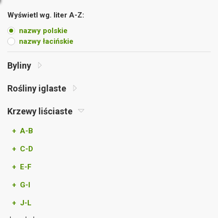
Wyświetl wg. liter A-Z:
nazwy polskie
nazwy łacińskie
Byliny
Rośliny iglaste
Krzewy liściaste
+ A-B
+ C-D
+ E-F
+ G-I
+ J-L