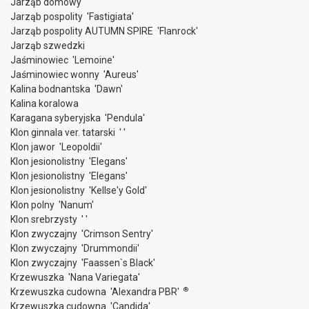
Jarząb domowy
Jarząb pospolity 'Fastigiata'
Jarząb pospolity AUTUMN SPIRE 'Flanrock'
Jarząb szwedzki
Jaśminowiec 'Lemoine'
Jaśminowiec wonny 'Aureus'
Kalina bodnantska 'Dawn'
Kalina koralowa
Karagana syberyjska 'Pendula'
Klon ginnala ver. tatarski ' '
Klon jawor 'Leopoldii'
Klon jesionolistny 'Elegans'
Klon jesionolistny 'Elegans'
Klon jesionolistny 'Kellse'y Gold'
Klon polny 'Nanum'
Klon srebrzysty ' '
Klon zwyczajny 'Crimson Sentry'
Klon zwyczajny 'Drummondii'
Klon zwyczajny 'Faassen`s Black'
Krzewuszka 'Nana Variegata'
®
Krzewuszka cudowna 'Alexandra PBR'
Krzewuszka cudowna 'Candida'