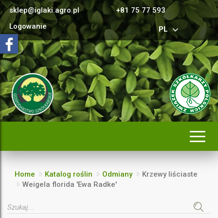
sklep@iglaki.agro.pl
+81 75 77 593
Logowanie
PL
Rozwi
nawig
Home
Katalog roślin
Odmiany
Krzewy liściaste
Weigela florida 'Ewa Radke'