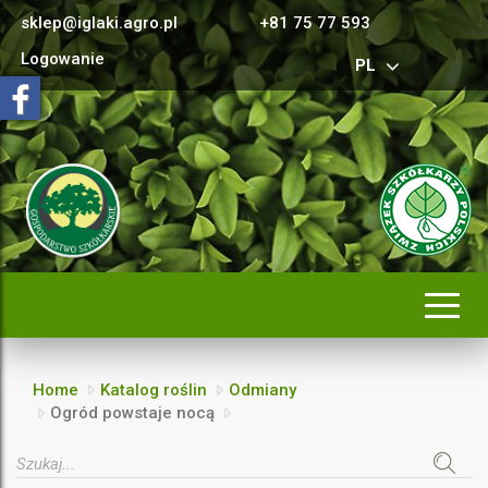
sklep@iglaki.agro.pl
+81 75 77 593
Logowanie
PL
Rozwi
nawig
Home
Katalog roślin
Odmiany
Ogród powstaje nocą