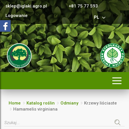
sklep@iglaki.agro.pl
+81 75 77 593
Logowanie
PL
Rozwi
nawig
Home
Katalog roślin
Odmiany
Krzewy liściaste
Hamamelis virginiana