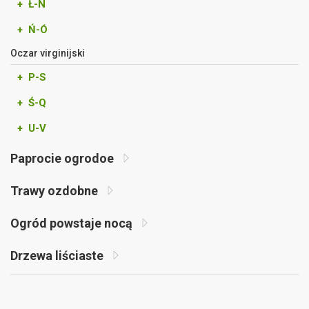
+ Ł-N
+ Ń-Ó
Oczar virginijski
+ P-S
+ Ś-Q
+ U-V
Paprocie ogrodoe
Trawy ozdobne
Ogród powstaje nocą
Drzewa liściaste