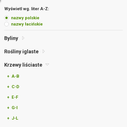
Wyświetl wg. liter A-Z:
nazwy polskie
nazwy łacińskie
Byliny
Rośliny iglaste
Krzewy liściaste
+ A-B
+ C-D
+ E-F
+ G-I
+ J-L